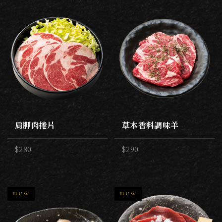
肩胛肉捲片
草本香料調味羊
$280
$290