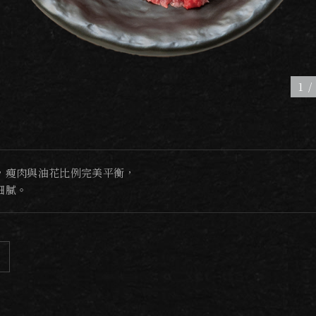
1
，瘦肉與油花比例完美平衡，
細膩。