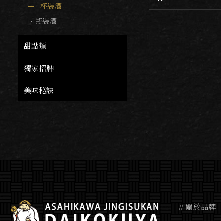
杯裝酒
瓶裝酒
$170
甜點類
獨家招牌
美味秘訣
關於品牌