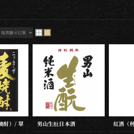
燒酎）/ 單
男山生酛日本酒
紅酒（